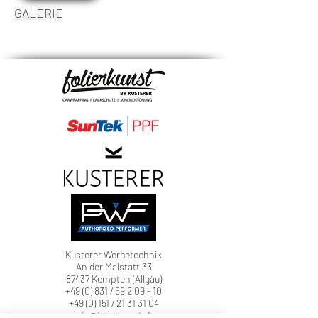
GALERIE
Kusterer Werbetechnik
An der Malstatt 33
87437 Kempten (Allgäu)
+49 (0) 831 / 59 2 09 - 10
+49 (0) 151 / 21 31 31 04
info@folierkunst.de