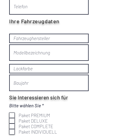
Ihre Fahrzeugdaten
Sie Interessieren sich für
P
Bitte wählen Sie
*
f
l
Paket PREMIUM
i
Paket DELUXE
c
Paket COMPLETE
h
Paket INDIVIDUELL
t