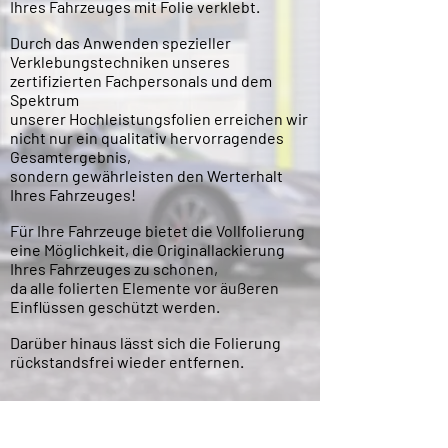
Ihres Fahrzeuges mit Folie verklebt.
Durch das Anwenden spezieller
Verklebungstechniken unseres
zertifizierten Fachpersonals und dem
Spektrum
unserer Hochleistungsfolien erreichen wir
nicht nur ein qualitativ hervorragendes
Gesamtergebnis,
sondern gewährleisten den Werterhalt
Ihres Fahrzeuges!
Für Ihre Fahrzeuge bietet die Vollfolierung
eine Möglichkeit, die Originallackierung
Ihres Fahrzeuges zu schonen,
da alle folierten Elemente vor äußeren
Einflüssen geschützt werden.
Darüber hinaus lässt sich die Folierung
rückstandsfrei wieder entfernen.